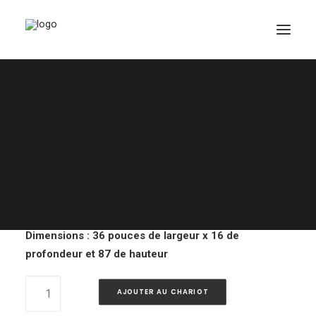
Lot 30 – Armoire
entièrement en bois
PANIER
200,00
$
Votre panier est actuellement vide.
Armoire entièrement en bois
Dimensions : 36 pouces de largeur x 16 de
profondeur et 87 de hauteur
Lot
AJOUTER AU CHARIOT
30