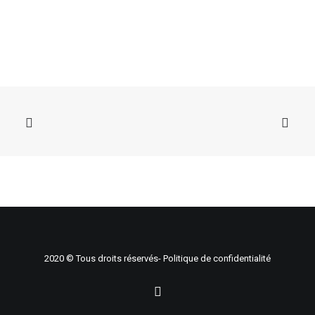
AJOUTER AU CHARIOT
Lot 30 - Clavier Tecknics K350
400,00
$
2020 © Tous droits réservés-
Politique de confidentialité