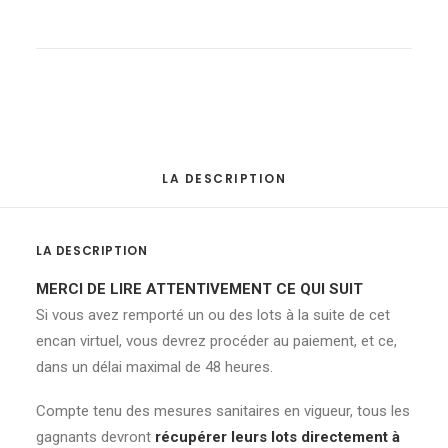
Statue
de
la
Vierge
du
Rosaire
quantité
LA DESCRIPTION
LA DESCRIPTION
MERCI DE LIRE ATTENTIVEMENT CE QUI SUIT
Si vous avez remporté un ou des lots à la suite de cet
encan virtuel, vous devrez procéder au paiement, et ce,
dans un délai maximal de 48 heures.
Compte tenu des mesures sanitaires en vigueur, tous les
gagnants devront
récupérer leurs lots directement à