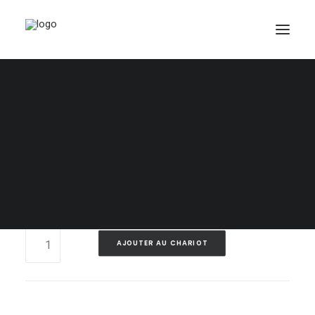
Lot 37 – Violon
250,00
$
PANIER
Votre panier est actuellement vide.
Violon Civelli de 24 pouces
À noter qu’il manque des cordes
Lot
AJOUTER AU CHARIOT
37
-
Violon
quantité