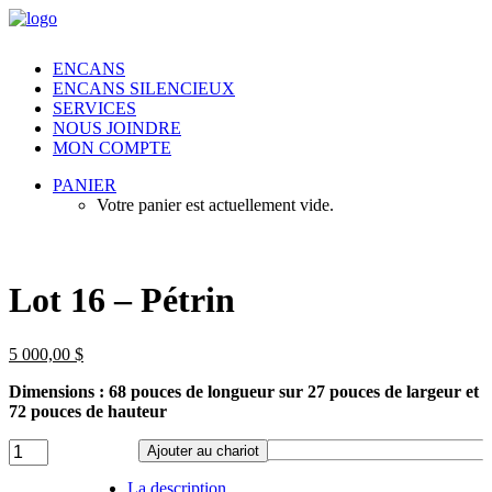
ENCANS
ENCANS SILENCIEUX
SERVICES
NOUS JOINDRE
MON COMPTE
PANIER
Votre panier est actuellement vide.
Lot 16 – Pétrin
5 000,00
$
Dimensions : 68 pouces de longueur sur 27 pouces de largeur et
72 pouces de hauteur
Lot
Ajouter au chariot
16
-
La description