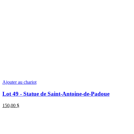
Ajouter au chariot
Lot 49 - Statue de Saint-Antoine-de-Padoue
150,00
$