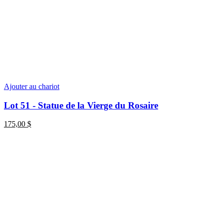
Ajouter au chariot
Lot 51 - Statue de la Vierge du Rosaire
175,00
$