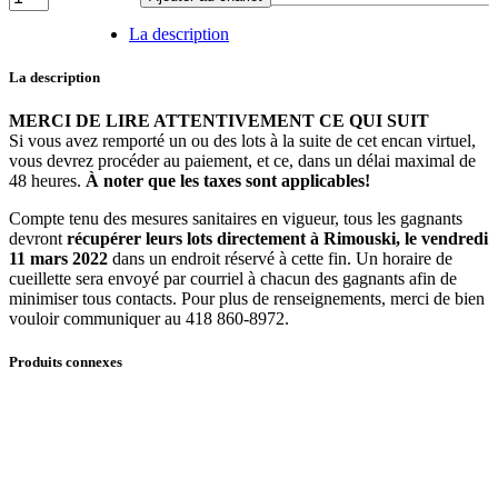
66
-
La description
Bureau
à
La description
5
tiroirs
MERCI DE LIRE ATTENTIVEMENT CE QUI SUIT
quantité
Si vous avez remporté un ou des lots à la suite de cet encan virtuel,
vous devrez procéder au paiement, et ce, dans un délai maximal de
48 heures.
À noter que les taxes sont applicables!
Compte tenu des mesures sanitaires en vigueur, tous les gagnants
devront
récupérer leurs lots directement à Rimouski, le vendredi
11 mars
2022
dans un endroit réservé à cette fin. Un horaire de
cueillette sera envoyé par courriel à chacun des gagnants afin de
minimiser tous contacts. Pour plus de renseignements, merci de bien
vouloir communiquer au 418 860-8972.
Produits connexes