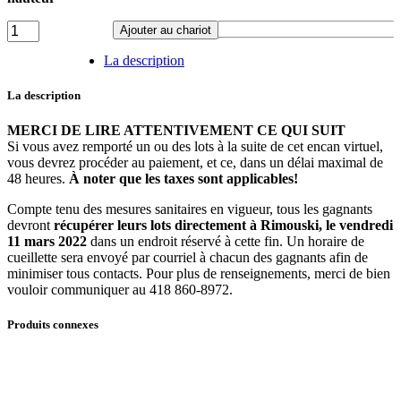
Lot
Ajouter au chariot
34
-
La description
Meuble
de
La description
rangement
en
MERCI DE LIRE ATTENTIVEMENT CE QUI SUIT
bois
Si vous avez remporté un ou des lots à la suite de cet encan virtuel,
quantité
vous devrez procéder au paiement, et ce, dans un délai maximal de
48 heures.
À noter que les taxes sont applicables!
Compte tenu des mesures sanitaires en vigueur, tous les gagnants
devront
récupérer leurs lots directement à Rimouski, le vendredi
11 mars
2022
dans un endroit réservé à cette fin. Un horaire de
cueillette sera envoyé par courriel à chacun des gagnants afin de
minimiser tous contacts. Pour plus de renseignements, merci de bien
vouloir communiquer au 418 860-8972.
Produits connexes