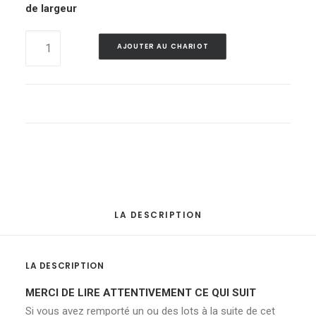
de largeur
Lot
AJOUTER AU CHARIOT
30
-
Lot
de
4
moules
à
pain
en
LA DESCRIPTION
métal
(pour
une
LA DESCRIPTION
production
MERCI DE LIRE ATTENTIVEMENT CE QUI SUIT
de
Si vous avez remporté un ou des lots à la suite de cet
16