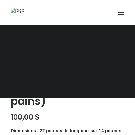
Lot 30 – Lot de 4
moules à pain en
PANIER
métal (pour une
Votre panier est actuellement vide.
production de 16
pains)
100,00
$
Dimensions : 22 pouces de longueur sur 14 pouces