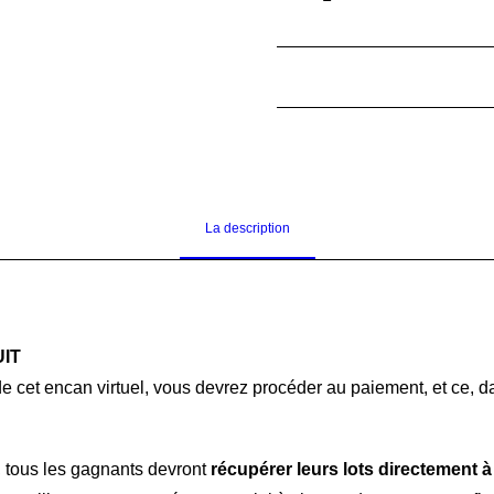
29
-
Lot
de
4
moules
à
pain
en
La description
métal
(pour
une
production
de
UIT
16
 de cet encan virtuel, vous devrez procéder au paiement, et ce,
pains)
quantité
 tous les gagnants devront
récupérer leurs lots directement à