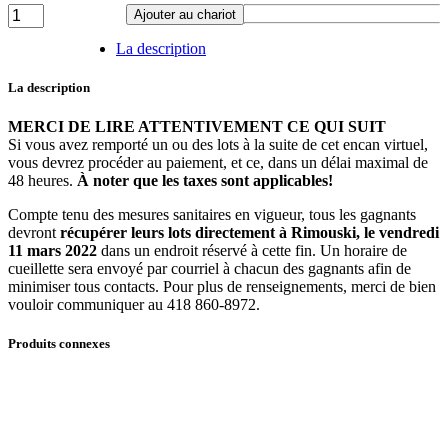
Lot
Ajouter au chariot
27
-
La description
Classeur
en
La description
bois
quantité
MERCI DE LIRE ATTENTIVEMENT CE QUI SUIT
Si vous avez remporté un ou des lots à la suite de cet encan virtuel,
vous devrez procéder au paiement, et ce, dans un délai maximal de
48 heures.
À noter que les taxes sont applicables!
Compte tenu des mesures sanitaires en vigueur, tous les gagnants
devront
récupérer leurs lots directement à Rimouski, le vendredi
11 mars
2022
dans un endroit réservé à cette fin. Un horaire de
cueillette sera envoyé par courriel à chacun des gagnants afin de
minimiser tous contacts. Pour plus de renseignements, merci de bien
vouloir communiquer au 418 860-8972.
Produits connexes