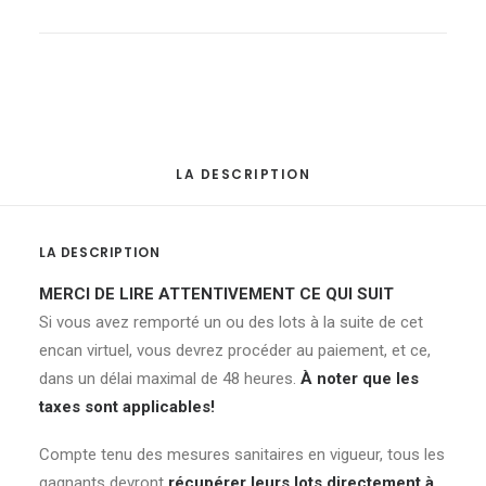
de
métal
quantité
LA DESCRIPTION
LA DESCRIPTION
MERCI DE LIRE ATTENTIVEMENT CE QUI SUIT
Si vous avez remporté un ou des lots à la suite de cet
encan virtuel, vous devrez procéder au paiement, et ce,
dans un délai maximal de 48 heures.
À noter que les
taxes sont applicables!
Compte tenu des mesures sanitaires en vigueur, tous les
gagnants devront
récupérer leurs lots directement à