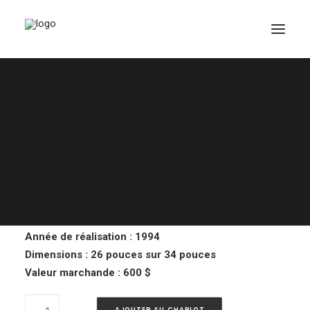
Lot 121 – Oeuvre de
Claude Théberge
PANIER
750,00
$
Votre panier est actuellement vide.
La dame du Lac
de Claude Théberge
Sérigraphie
Année de réalisation : 1994
Dimensions : 26 pouces sur 34 pouces
Valeur marchande : 600 $
Lot
AJOUTER AU CHARIOT