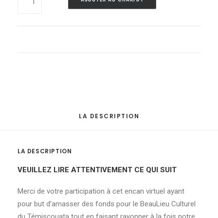
121
-
Oeuvre
de
Claude
Théberge
quantité
LA DESCRIPTION
LA DESCRIPTION
VEUILLEZ LIRE ATTENTIVEMENT CE QUI SUIT
Merci de votre participation à cet encan virtuel ayant
pour but d’amasser des fonds pour le BeauLieu Culturel
du Témiscouata tout en faisant rayonner à la fois notre