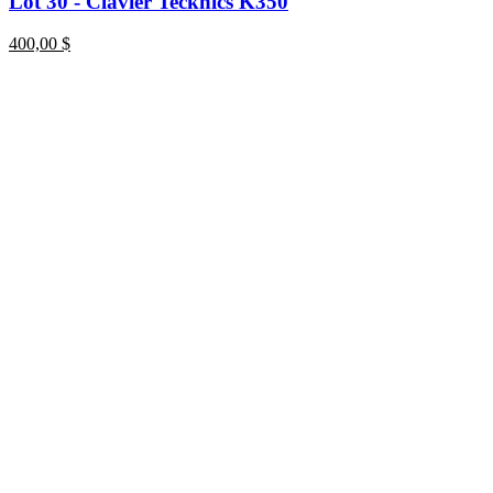
Lot 30 - Clavier Tecknics K350
400,00
$