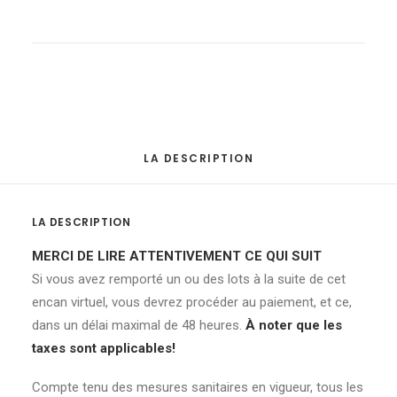
Lot
de
320
boîtes
à
pain
quantité
LA DESCRIPTION
LA DESCRIPTION
MERCI DE LIRE ATTENTIVEMENT CE QUI SUIT
Si vous avez remporté un ou des lots à la suite de cet
encan virtuel, vous devrez procéder au paiement, et ce,
dans un délai maximal de 48 heures.
À noter que les
taxes sont applicables!
Compte tenu des mesures sanitaires en vigueur, tous les