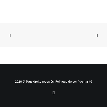
AJOUTER AU CHARIOT
Lot 48 - Statue de la Vierge de Lourdes
150,00
$
2020 © Tous droits réservés-
Politique de confidentialité