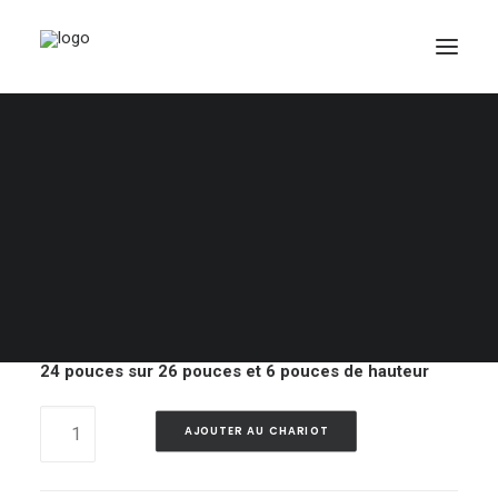
Lot 57 – Lot de 320
boîtes à pain
PANIER
Votre panier est actuellement vide.
640,00
$
Dimensions pour chacune des boîtes en plastique :
24 pouces sur 26 pouces et 6 pouces de hauteur
Lot
AJOUTER AU CHARIOT
57
-