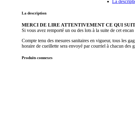
La descript
-
Meuble
La description
de
rangement
MERCI DE LIRE ATTENTIVEMENT CE QUI SUI
en
Si vous avez remporté un ou des lots à la suite de cet encan
bois
avec
Compte tenu des mesures sanitaires en vigueur, tous les ga
8
horaire de cueillette sera envoyé par courriel à chacun de
tiroirs
quantité
Produits connexes