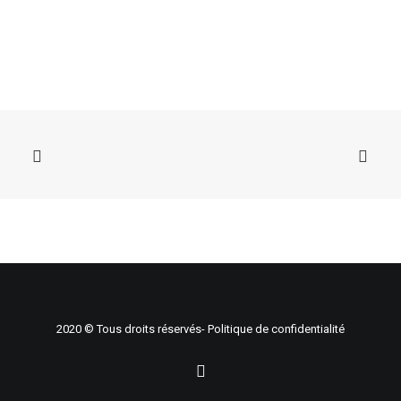
AJOUTER AU CHARIOT
Lot 17 - Table de travail
300,00
$
2020 © Tous droits réservés-
Politique de confidentialité