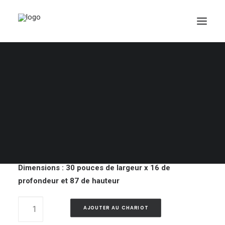
Lot 43 – Armoire en
bois
PANIER
100,00
$
Votre panier est actuellement vide.
Armoire en bois
Dimensions : 30 pouces de largeur x 16 de
profondeur et 87 de hauteur
Lot
AJOUTER AU CHARIOT
43