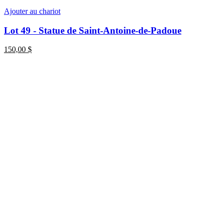
Ajouter au chariot
Lot 49 - Statue de Saint-Antoine-de-Padoue
150,00
$