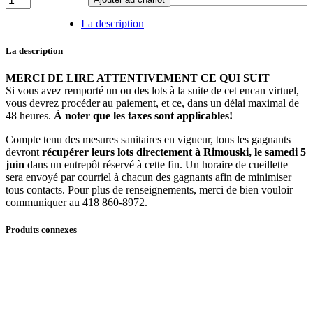
42
-
La description
Très
grande
La description
armoire
en
MERCI DE LIRE ATTENTIVEMENT CE QUI SUIT
bois
Si vous avez remporté un ou des lots à la suite de cet encan virtuel,
quantité
vous devrez procéder au paiement, et ce, dans un délai maximal de
48 heures.
À noter que les taxes sont applicables!
Compte tenu des mesures sanitaires en vigueur, tous les gagnants
devront
récupérer leurs lots directement à Rimouski, le samedi 5
juin
dans un entrepôt réservé à cette fin. Un horaire de cueillette
sera envoyé par courriel à chacun des gagnants afin de minimiser
tous contacts. Pour plus de renseignements, merci de bien vouloir
communiquer au 418 860-8972.
Produits connexes