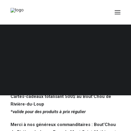
Lot 217 – Cartes-
cadeaux totalisant
500$ au Bout’Chou
PANIER
Votre panier est actuellement vide.
Encan silencieux Place St-Georges
Cartes-cadeaux totalisant 500$ au Bout’Chou de
Rivière-du-Loup
*valide pour des produits à prix régulier
Merci à nos généreux commanditaires : Bout’Chou