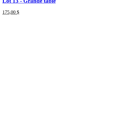
Lot 13 - Grande table
175,00
$