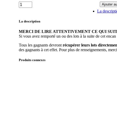
Lot
Ajouter au
72
La descript
-
Ensemble
La description
de
salle
MERCI DE LIRE ATTENTIVEMENT CE QUI SUI
à
Si vous avez remporté un ou des lots à la suite de cet encan
manger
en
Tous les gagnants devront
récupérer leurs lots directem
rotin
des gagnants à cet effet. Pour plus de renseignements, me
quantité
Produits connexes