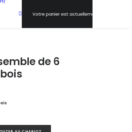
PTE
Votre panier est actuellement vide.
nsemble de 6
 bois
bois
OUTER AU CHARIOT