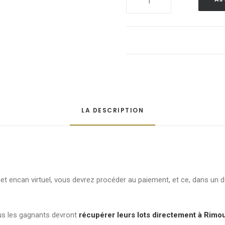
56
-
Ensemble
de
6
chaises
en
bois
LA DESCRIPTION
quantité
cet encan virtuel, vous devrez procéder au paiement, et ce, dans un 
us les gagnants devront
récupérer leurs lots directement à Rimou