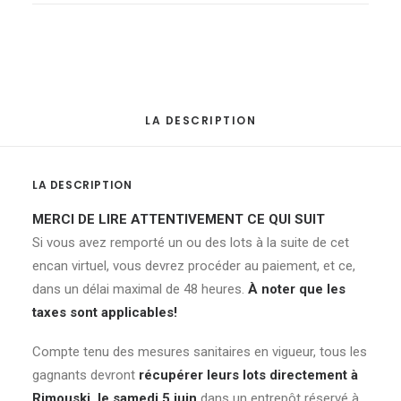
la
Vierge
du
Rosaire
quantité
LA DESCRIPTION
LA DESCRIPTION
MERCI DE LIRE ATTENTIVEMENT CE QUI SUIT
Si vous avez remporté un ou des lots à la suite de cet
encan virtuel, vous devrez procéder au paiement, et ce,
dans un délai maximal de 48 heures.
À noter que les
taxes sont applicables!
Compte tenu des mesures sanitaires en vigueur, tous les
gagnants devront
récupérer leurs lots directement à
Rimouski, le samedi 5 juin
dans un entrepôt réservé à