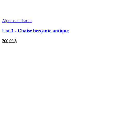
Ajouter au chariot
Lot 3 - Chaise berçante antique
200,00
$