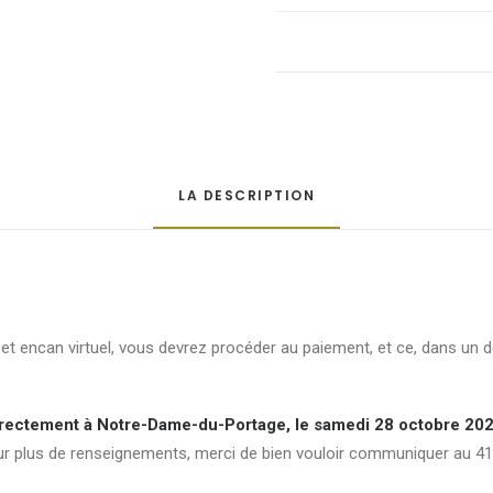
Table
d'appoint
quantité
LA DESCRIPTION
cet encan virtuel, vous devrez procéder au paiement, et ce, dans un 
directement à Notre-Dame-du-Portage, le samedi 28 octobre 20
ur plus de renseignements, merci de bien vouloir communiquer au 4