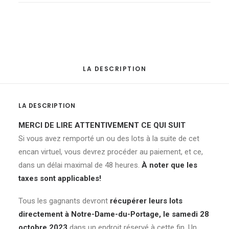
quantité
LA DESCRIPTION
LA DESCRIPTION
MERCI DE LIRE ATTENTIVEMENT CE QUI SUIT
Si vous avez remporté un ou des lots à la suite de cet
encan virtuel, vous devrez procéder au paiement, et ce,
dans un délai maximal de 48 heures.
À noter que les
taxes sont applicables!
Tous les gagnants devront
récupérer leurs lots
directement à Notre-Dame-du-Portage, le samedi 28
octobre 2023
dans un endroit réservé à cette fin. Un