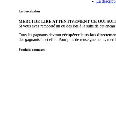
La descript
-
Causeuse
La description
en
cuir
MERCI DE LIRE ATTENTIVEMENT CE QUI SUI
quantité
Si vous avez remporté un ou des lots à la suite de cet encan
Tous les gagnants devront
récupérer leurs lots directem
des gagnants à cet effet. Pour plus de renseignements, me
Produits connexes